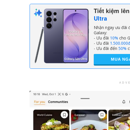
Tiết kiệm lê
Ultra
Nhận ngay ưu đãi đ
Galaxy:
- Ưu đãi
10%
cho G
- Ưu đãi
1.500.000
- Ưu đãi đến
50%
c
MUA NG
ADV