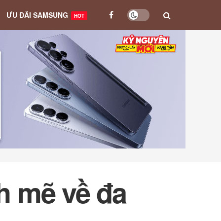
ƯU ĐÃI SAMSUNG
HOT
h mẽ về đa