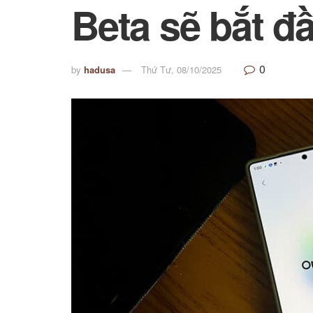
Beta sẽ bắt đ
0
by
hadusa
Thứ Tư, 08/10/2025