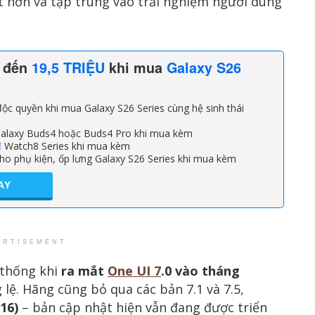
t hơn và tập trung vào trải nghiệm người dùng
n đến
19,5 TRIỆU
khi mua
Galaxy S26
ộc quyền khi mua Galaxy S26 Series cùng hệ sinh thái
alaxy Buds4 hoặc Buds4 Pro khi mua kèm
đ
Watch8 Series khi mua kèm
ho phụ kiện, ốp lưng Galaxy S26 Series khi mua kèm
AY
ERTISEMENT
 thống khi
ra mắt
One UI 7
.0 vào tháng
 lệ. Hãng cũng bỏ qua các bản 7.1 và 7.5,
 16)
– bản cập nhật hiện vẫn đang được triển