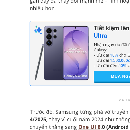
gần đây đã thay đổi mạnh mẽ – linh hoạ
nhiều hơn.
Tiết kiệm lê
Ultra
Nhận ngay ưu đãi đ
Galaxy:
- Ưu đãi
10%
cho G
- Ưu đãi
1.500.000
- Ưu đãi đến
50%
c
MUA NG
ADV
Trước đó, Samsung từng phá vỡ truyền
4/2025
, thay vì cuối năm 2024 như thông
chuyển thẳng sang
One UI 8
.0 (Android