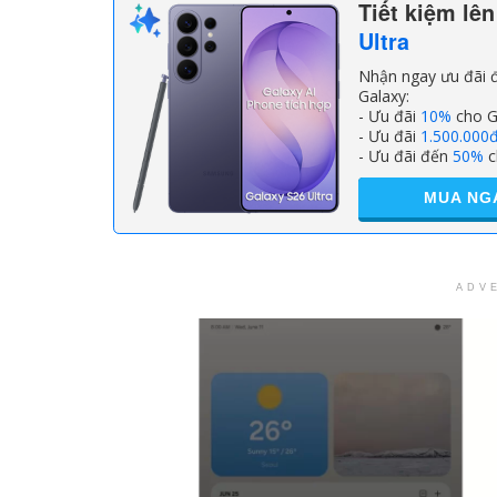
Tiết kiệm lê
Ultra
Nhận ngay ưu đãi đ
Galaxy:
- Ưu đãi
10%
cho G
- Ưu đãi
1.500.000
- Ưu đãi đến
50%
c
MUA NG
ADV