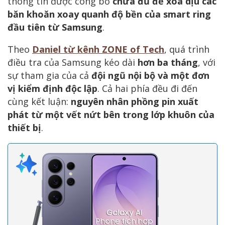
thông tin được công bố
chưa đủ để xoa dịu các
băn khoăn xoay quanh độ bền của smart ring
đầu tiên từ Samsung
.
Theo
Daniel từ kênh ZONE of Tech
, quá trình
điều tra của Samsung kéo dài
hơn ba tháng
, với
sự tham gia của cả
đội ngũ nội bộ và một đơn
vị kiểm định độc lập
. Cả hai phía đều đi đến
cùng kết luận:
nguyên nhân phồng pin xuất
phát từ một vết nứt bên trong lớp khuôn của
thiết bị
.