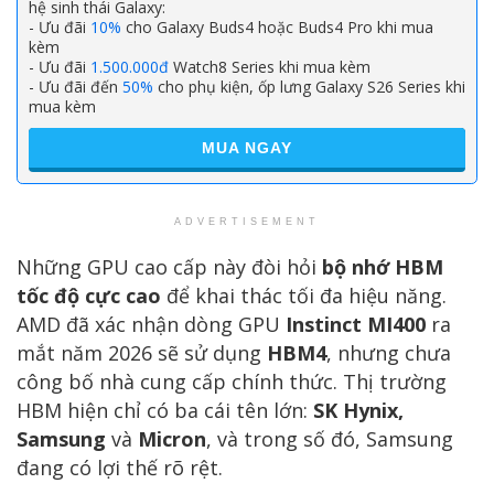
hệ sinh thái Galaxy:
- Ưu đãi
10%
cho Galaxy Buds4 hoặc Buds4 Pro khi mua
kèm
- Ưu đãi
1.500.000đ
Watch8 Series khi mua kèm
- Ưu đãi đến
50%
cho phụ kiện, ốp lưng Galaxy S26 Series khi
mua kèm
MUA NGAY
ADVERTISEMENT
Những GPU cao cấp này đòi hỏi
bộ nhớ HBM
tốc độ cực cao
để khai thác tối đa hiệu năng.
AMD đã xác nhận dòng GPU
Instinct MI400
ra
mắt năm 2026 sẽ sử dụng
HBM4
, nhưng chưa
công bố nhà cung cấp chính thức. Thị trường
HBM hiện chỉ có ba cái tên lớn:
SK Hynix,
Samsung
và
Micron
, và trong số đó, Samsung
đang có lợi thế rõ rệt.