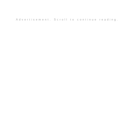
Advertisement. Scroll to continue reading.