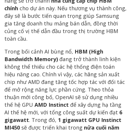
năng sẽ trở thành
nhà cung cấp chip HBM
chính
cho dự án này. Nếu thương vụ thành công,
đây sẽ là bước tiến quan trọng giúp Samsung
gia tăng doanh thu mảng bán dẫn, đồng thời
củng cố vị thế dẫn đầu trong thị trường HBM
toàn cầu.
Trong bối cảnh AI bùng nổ,
HBM (High
Bandwidth Memory)
đang trở thành linh kiện
không thể thiếu cho các hệ thống điện toán
hiệu năng cao. Chính vì vậy, các hãng sản xuất
chip như AMD đang tăng tốc hợp tác với đối tác
để mở rộng năng lực phần cứng. Theo thỏa
thuận mới công bố, OpenAI sẽ sử dụng nhiều
thế hệ GPU
AMD Instinct
để xây dựng hạ tầng
AI thế hệ mới, với tổng công suất dự kiến đạt
6
gigawatt
. Trong đó,
1 gigawatt GPU Instinct
MI450
sẽ được triển khai trong
nửa cuối năm