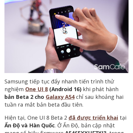
Samsung tiếp tục đẩy nhanh tiến trình thử
nghiệm
One UI 8
(Android 16)
khi phát hành
bản Beta 2 cho
Galaxy A54
chỉ sau khoảng hai
tuần ra mắt bản beta đầu tiên.
Hiện tại, One UI 8 Beta 2
đã được triển khai
tại
Ấn Độ và Hàn Quốc
. Ở Ấn Độ, bản cập nhật
mang số hiệu firmware
A546EXXUFZYI3
, trong