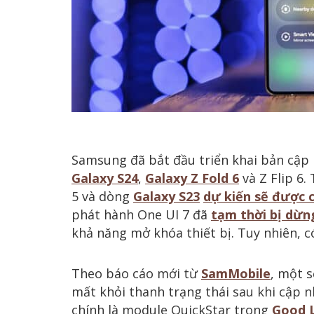
Samsung đã bắt đầu triển khai bản cập
Galaxy S24
,
Galaxy Z Fold 6
và Z Flip 6.
5 và dòng
Galaxy S23
dự kiến sẽ được 
phát hành One UI 7 đã
tạm thời bị dừn
khả năng mở khóa thiết bị. Tuy nhiên, c
Theo báo cáo mới từ
SamMobile
, một 
mất khỏi thanh trạng thái sau khi cập n
chính là module QuickStar trong
Good 