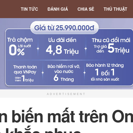
TIN TỨC
ĐÁNH GIÁ
CHIA SẺ
THỦ THUẬT
ADVERTISEMENT
n biến mất trên O