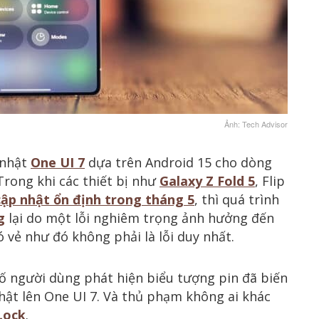
Ảnh: Tech Advisor
 nhật
One UI 7
dựa trên Android 15 cho dòng
 Trong khi các thiết bị như
Galaxy Z Fold 5
, Flip
cập nhật ổn định trong tháng 5
, thì quá trình
g
lại do một lỗi nghiêm trọng ảnh hưởng đến
ó vẻ như đó không phải là lỗi duy nhất.
số người dùng phát hiện biểu tượng pin đã biến
hật lên One UI 7. Và thủ phạm không ai khác
Lock
.