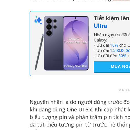
Tiết kiệm lê
Ultra
Nhận ngay ưu đãi đ
Galaxy:
- Ưu đãi
10%
cho G
- Ưu đãi
1.500.000
- Ưu đãi đến
50%
c
MUA NG
ADV
Nguyên nhân là do người dùng trước đó 
khi đang dùng One UI 6.x. Khi cập nhật 
biểu tượng pin và phần trăm pin tích 
đã tắt biểu tượng pin từ trước, hệ thốn