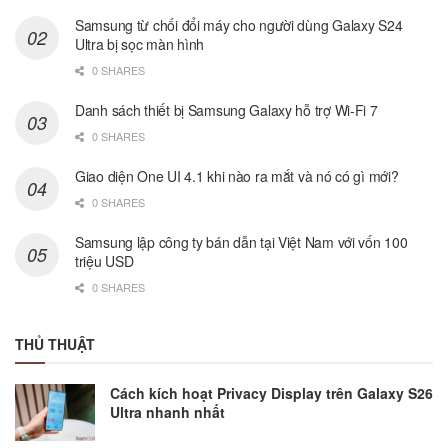
Samsung từ chối đổi máy cho người dùng Galaxy S24
Ultra bị sọc màn hình
0 SHARES
Danh sách thiết bị Samsung Galaxy hỗ trợ Wi-Fi 7
0 SHARES
Giao diện One UI 4.1 khi nào ra mắt và nó có gì mới?
0 SHARES
Samsung lập công ty bán dẫn tại Việt Nam với vốn 100
triệu USD
0 SHARES
THỦ THUẬT
Cách kích hoạt Privacy Display trên Galaxy S26
Ultra nhanh nhất