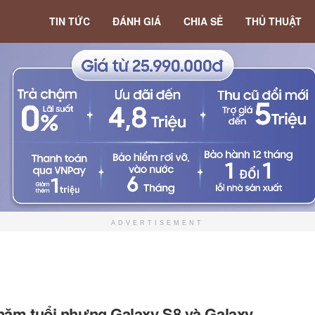
TIN TỨC
ĐÁNH GIÁ
CHIA SẺ
THỦ THUẬT
ADVERTISEMENT
năm tuổi nhưng Galaxy S8 và Galaxy