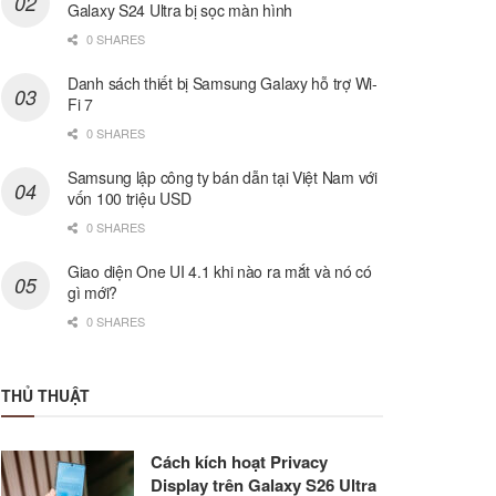
Galaxy S24 Ultra bị sọc màn hình
0 SHARES
Danh sách thiết bị Samsung Galaxy hỗ trợ Wi-
Fi 7
0 SHARES
Samsung lập công ty bán dẫn tại Việt Nam với
vốn 100 triệu USD
0 SHARES
Giao diện One UI 4.1 khi nào ra mắt và nó có
gì mới?
0 SHARES
THỦ THUẬT
Cách kích hoạt Privacy
Display trên Galaxy S26 Ultra