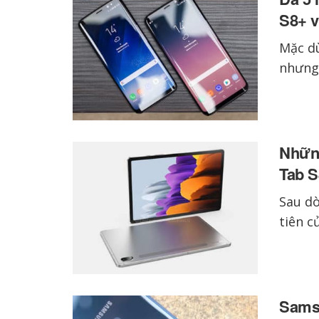
S8+ 
Mặc dù
nhưng 
Những
Tab S
Sau dò
tiên c
Sams