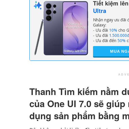
Tiết kiệm lê
Ultra
Nhận ngay ưu đãi đ
Galaxy:
- Ưu đãi
10%
cho G
- Ưu đãi
1.500.000
- Ưu đãi đến
50%
c
MUA NG
ADV
Thanh Tìm kiếm nằm d
của One UI 7.0 sẽ giúp
dụng sản phẩm bằng m