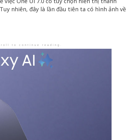
ề việc One UI 7.0 có tùy chọn hiển thị thanh
y nhiên, đây là lần đầu tiên ta có hình ảnh về
roll to continue reading.