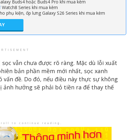
alaxy Buds4 hoặc Buds4 Pro khi mua kèm
đ
Watch8 Series khi mua kèm
ho phụ kiện, ốp lưng Galaxy S26 Series khi mua kèm
AY
ERTISEMENT
 sọc vẫn chưa được rõ ràng. Mặc dù lỗi xuất
n phiên bản phần mềm mới nhất, sọc xanh
ó vấn đề. Do đó, nếu điều này thực sự không
 ảnh hưởng sẽ phải bỏ tiền ra để thay thế
roll to continue reading.