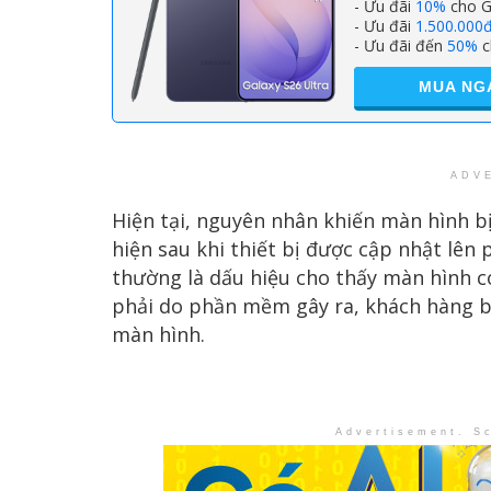
- Ưu đãi
10%
cho G
- Ưu đãi
1.500.000
- Ưu đãi đến
50%
c
MUA NG
ADV
Hiện tại, nguyên nhân khiến màn hình bị
hiện sau khi thiết bị được cập nhật lê
thường là dấu hiệu cho thấy màn hình c
phải do phần mềm gây ra, khách hàng bị
màn hình.
Advertisement. Sc