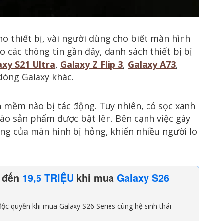
ho thiết bị, vài người dùng cho biết màn hình
o các thông tin gần đây, danh sách thiết bị bị
axy S21 Ultra
,
Galaxy Z Flip 3
,
Galaxy A73
,
dòng Galaxy khác.
 mềm nào bị tác động. Tuy nhiên, có sọc xanh
nào sản phẩm được bật lên. Bên cạnh việc gây
ứng của màn hình bị hỏng, khiến nhiều người lo
n đến
19,5 TRIỆU
khi mua
Galaxy S26
ộc quyền khi mua Galaxy S26 Series cùng hệ sinh thái