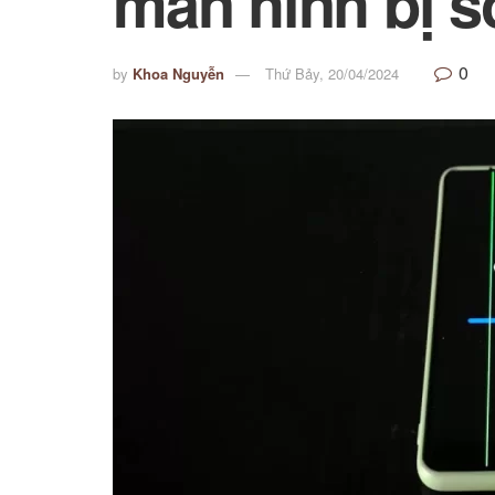
màn hình bị s
0
by
Khoa Nguyễn
Thứ Bảy, 20/04/2024