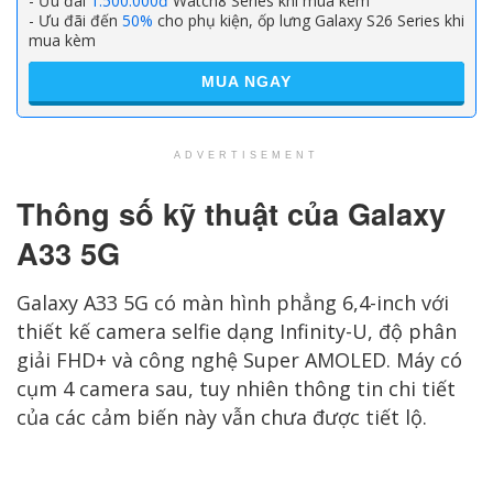
- Ưu đãi
1.500.000đ
Watch8 Series khi mua kèm
- Ưu đãi đến
50%
cho phụ kiện, ốp lưng Galaxy S26 Series khi
mua kèm
MUA NGAY
ADVERTISEMENT
Thông số kỹ thuật của Galaxy
A33 5G
Galaxy A33 5G có màn hình phẳng 6,4-inch với
thiết kế camera selfie dạng Infinity-U, độ phân
giải FHD+ và công nghệ Super AMOLED. Máy có
cụm 4 camera sau, tuy nhiên thông tin chi tiết
của các cảm biến này vẫn chưa được tiết lộ.