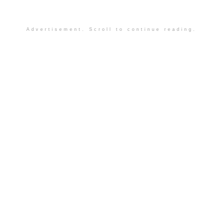
Advertisement. Scroll to continue reading.