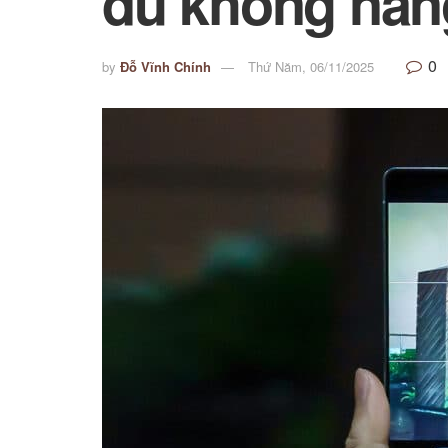
dù không nân
0
by
Đỗ Vĩnh Chính
Thứ Năm, 06/11/2025