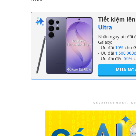
Tiết kiệm lê
Ultra
Nhận ngay ưu đãi đ
Galaxy:
- Ưu đãi
10%
cho G
- Ưu đãi
1.500.000
- Ưu đãi đến
50%
c
MUA NG
Advertisement. Sc