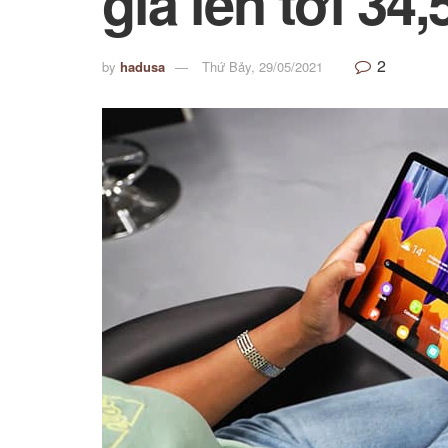
giá lên tới 34,
2
by
hadusa
Thứ Bảy, 29/05/2021