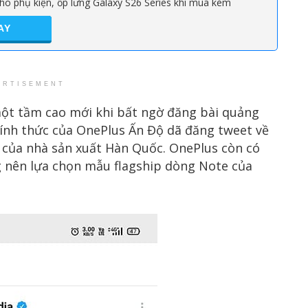
ho phụ kiện, ốp lưng Galaxy S26 Series khi mua kèm
AY
ERTISEMENT
ột tầm cao mới khi bất ngờ đăng bài quảng
ính thức của OnePlus Ấn Độ dã đăng tweet về
a của nhà sản xuất Hàn Quốc. OnePlus còn có
g nên lựa chọn mẫu flagship dòng Note của