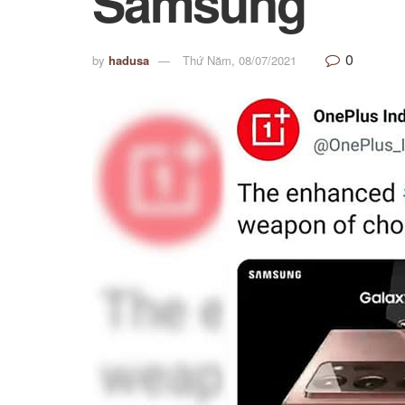
Samsung
0
by
hadusa
Thứ Năm, 08/07/2021