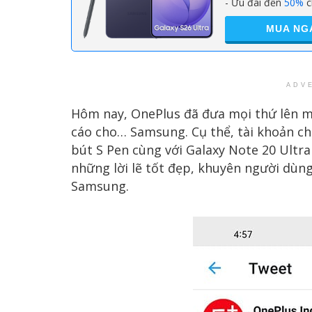
- Ưu đãi đến
50%
c
MUA NG
ADV
Hôm nay, OnePlus đã đưa mọi thứ lên m
cáo cho… Samsung. Cụ thể, tài khoản ch
bút S Pen cùng với Galaxy Note 20 Ultr
những lời lẽ tốt đẹp, khuyên người dùn
Samsung.