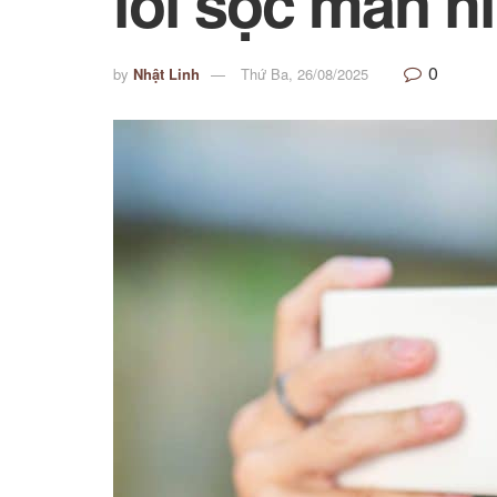
lỗi sọc màn h
0
by
Nhật Linh
Thứ Ba, 26/08/2025