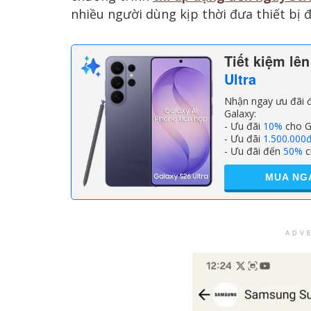
nhiều người dùng kịp thời đưa thiết bị đ
Tiết kiệm lê
Ultra
Nhận ngay ưu đãi đ
Galaxy:
- Ưu đãi
10%
cho G
- Ưu đãi
1.500.000
- Ưu đãi đến
50%
c
MUA NG
ADV