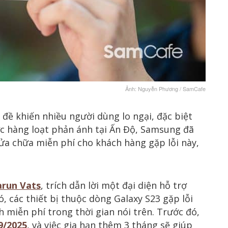
Ảnh: Nguyễn Phương / SamCafe
n đề khiến nhiều người dùng lo ngại, đặc biệt
ợc hàng loạt phản ánh tại Ấn Độ, Samsung đã
sửa chữa miễn phí cho khách hàng gặp lỗi này,
arun Vats
, trích dẫn lời một đại diện hỗ trợ
 các thiết bị thuộc dòng Galaxy S23 gặp lỗi
 miễn phí trong thời gian nói trên. Trước đó,
9/2025
, và việc gia hạn thêm 3 tháng sẽ giúp