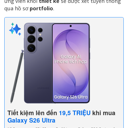
ứng viên khối
thiết kế
sẽ được xét tuyển thông
qua hồ sơ
portfolio
.
Tiết kiệm lên đến
19,5 TRIỆU
khi mua
Galaxy S26 Ultra