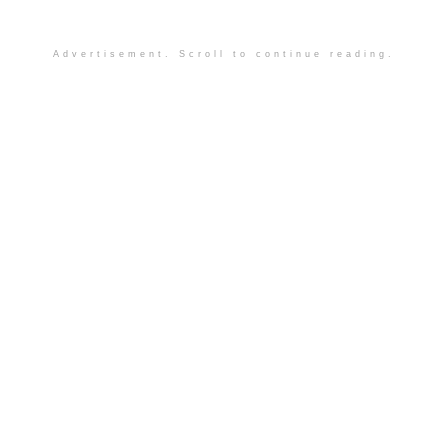
Advertisement. Scroll to continue reading.