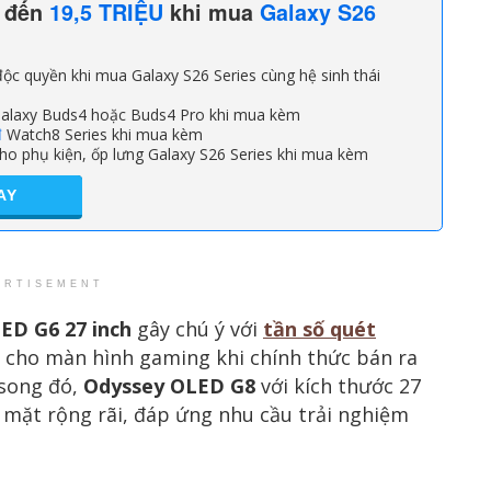
n đến
19,5 TRIỆU
khi mua
Galaxy S26
ộc quyền khi mua Galaxy S26 Series cùng hệ sinh thái
alaxy Buds4 hoặc Buds4 Pro khi mua kèm
đ
Watch8 Series khi mua kèm
ho phụ kiện, ốp lưng Galaxy S26 Series khi mua kèm
AY
ERTISEMENT
ED G6 27 inch
gây chú ý với
tần số quét
i cho màn hình gaming khi chính thức bán ra
 song đó,
Odyssey OLED G8
với kích thước 27
ó mặt rộng rãi, đáp ứng nhu cầu trải nghiệm