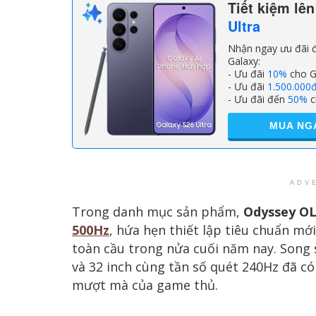
Tiết kiệm lê
Ultra
Nhận ngay ưu đãi đ
Galaxy:
- Ưu đãi
10%
cho G
- Ưu đãi
1.500.000
- Ưu đãi đến
50%
c
MUA NG
ADV
Trong danh mục sản phẩm,
Odyssey OL
500Hz
, hứa hẹn thiết lập tiêu chuẩn mớ
toàn cầu trong nửa cuối năm nay. Song
và 32 inch cùng tần số quét 240Hz đã c
mượt mà của game thủ.