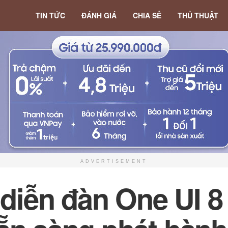
TIN TỨC
ĐÁNH GIÁ
CHIA SẺ
THỦ THUẬT
ADVERTISEMENT
iễn đàn One UI 8