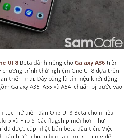
ne UI 8
Beta dành riêng cho
Galaxy A36
trên
 chương trình thử nghiệm One UI 8 dựa trên
ạn triển khai. Đây cũng là tín hiệu khởi động
gồm Galaxy A35, A55 và A54, chuẩn bị bước vào
n tục mở diễn đàn One UI 8 Beta cho nhiều
ld 5 và Flip 5. Các flagship mới hơn như
chí đã được cập nhật bản beta đầu tiên. Việc
 dấu bước chuẩn bị quan trọng, mang đến