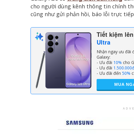
cho người dùng kênh thông tin chính thứ
cũng như gửi phản hồi, báo lỗi trực ti
Tiết kiệm lê
Ultra
Nhận ngay ưu đãi đ
Galaxy:
- Ưu đãi
10%
cho G
- Ưu đãi
1.500.000
- Ưu đãi đến
50%
c
MUA NG
ADV