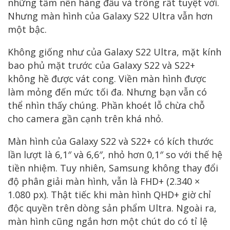
những tấm nền hàng đầu và trông rất tuyệt vời.
Nhưng màn hình của Galaxy S22 Ultra vẫn hơn
một bậc.
Không giống như của Galaxy S22 Ultra, mặt kính
bao phủ mặt trước của Galaxy S22 và S22+
không hề được vát cong. Viền màn hình được
làm mỏng đến mức tối đa. Nhưng bạn vẫn có
thể nhìn thấy chúng. Phần khoét lỗ chừa chỗ
cho camera gần cạnh trên khá nhỏ.
Màn hình của Galaxy S22 và S22+ có kích thước
lần lượt là 6,1″ và 6,6″, nhỏ hơn 0,1″ so với thế hệ
tiền nhiệm. Tuy nhiên, Samsung không thay đổi
độ phân giải màn hình, vẫn là FHD+ (2.340 ×
1.080 px). Thật tiếc khi màn hình QHD+ giờ chỉ
độc quyền trên dòng sản phẩm Ultra. Ngoài ra,
màn hình cũng ngắn hơn một chút do có tỉ lệ