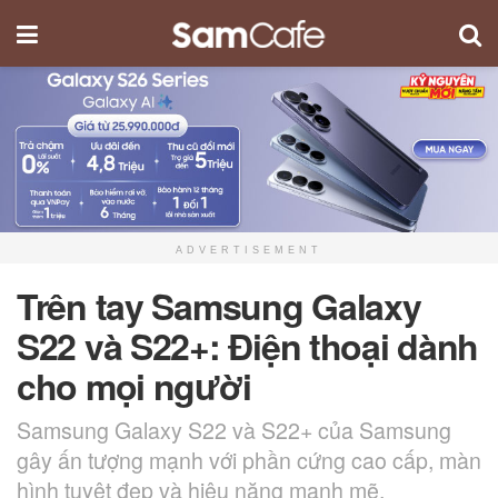
ADVERTISEMENT
Trên tay Samsung Galaxy
S22 và S22+: Điện thoại dành
cho mọi người
Samsung Galaxy S22 và S22+ của Samsung
gây ấn tượng mạnh với phần cứng cao cấp, màn
hình tuyệt đẹp và hiệu năng mạnh mẽ.