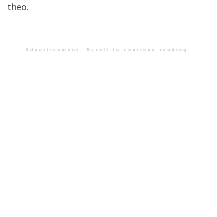
theo.
Advertisement. Scroll to continue reading.