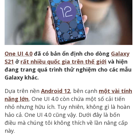
One UI 4.0
đã có bản ổn định cho dòng
Galaxy
S21
ở
rất nhiều quốc gia trên thế giới
và hiện
đang trang quá trình thử nghiệm cho các mẫu
Galaxy khác.
Dựa trên nền
Android 12
, bên cạnh
một vài tính
năng lớn
, One UI 4.0 còn chứa một số cải tiến
nhỏ nhưng hữu ích. Tuy nhiên, không gì là hoàn
hảo cả. One UI 4.0 cũng vậy. Dưới đây là bốn
điều mà chúng tôi không thích về lần nâng cấp
này.