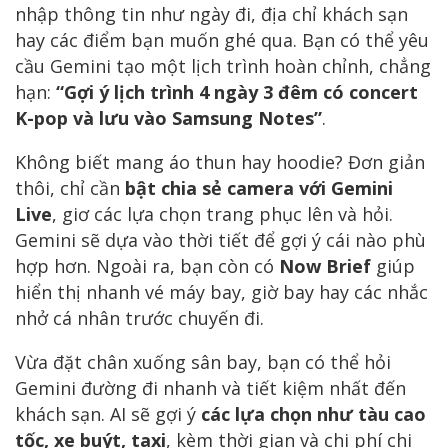
nhập thông tin như ngày đi, địa chỉ khách sạn
hay các điểm bạn muốn ghé qua. Bạn có thể yêu
cầu Gemini tạo một lịch trình hoàn chỉnh, chẳng
hạn:
“Gợi ý lịch trình 4 ngày 3 đêm có concert
K-pop và lưu vào Samsung Notes”
.
Không biết mang áo thun hay hoodie? Đơn giản
thôi, chỉ cần
bật chia sẻ camera với Gemini
Live
, giơ các lựa chọn trang phục lên và hỏi.
Gemini sẽ dựa vào thời tiết để gợi ý cái nào phù
hợp hơn. Ngoài ra, bạn còn có
Now Brief
giúp
hiển thị nhanh vé máy bay, giờ bay hay các nhắc
nhở cá nhân trước chuyến đi.
Vừa đặt chân xuống sân bay, bạn có thể hỏi
Gemini đường đi nhanh và tiết kiệm nhất đến
khách sạn. AI sẽ gợi ý
các lựa chọn như tàu cao
tốc, xe buýt, taxi
, kèm thời gian và chi phí chi