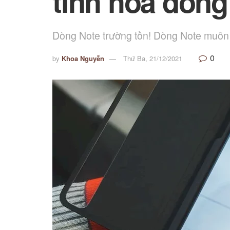
tinh hoa dòng
Dòng Note trường tồn! Dòng Note muôn
0
by
Khoa Nguyễn
Thứ Ba, 21/12/2021