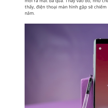
mới ra mắt đã qua. Thay vào đó, như ch
thấy, điện thoại màn hình gập sẽ chiếm
năm.