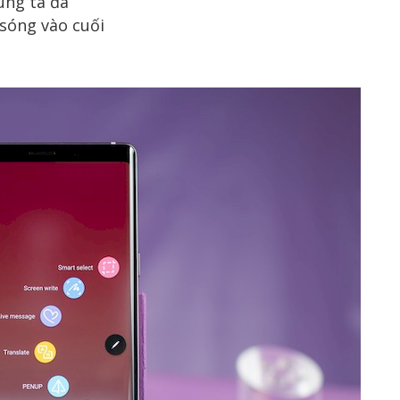
úng ta đã
 sóng vào cuối