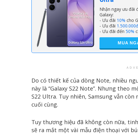
Nhận ngay ưu đãi đ
Galaxy:
- Ưu đãi
10%
cho G
- Ưu đãi
1.500.000
- Ưu đãi đến
50%
c
MUA NG
ADV
Do có thiết kế của dòng Note, nhiều ng
này là “Galaxy S22 Note”. Nhưng theo một
S22 Ultra. Tuy nhiên, Samsung vẫn còn n
cuối cùng.
Tuy thương hiệu đã không còn nữa, tin
sẽ ra mắt một vài mẫu điện thoại với bú