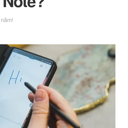
 Note?
 năm!