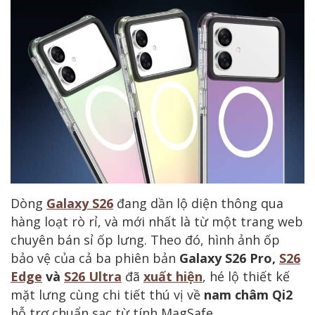
Dòng
Galaxy S26
đang dần lộ diện thông qua
hàng loạt rò rỉ, và mới nhất là từ một trang web
chuyên bán sỉ ốp lưng. Theo đó, hình ảnh ốp
bảo vệ của cả ba phiên bản
Galaxy S26 Pro,
S26
Edge
và
S26 Ultra
đã
xuất hiện
, hé lộ thiết kế
mặt lưng cùng chi tiết thú vị về
nam châm Qi2
hỗ trợ chuẩn sạc từ tính MagSafe.