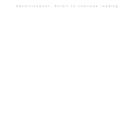
Advertisement. Scroll to continue reading.