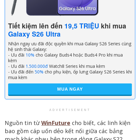
Tiết kiệm lên đến
19,5 TRIỆU
khi mua
Galaxy S26 Ultra
Nhận ngay ưu đãi độc quyền khi mua Galaxy S26 Series cùng
hệ sinh thái Galaxy:
- Ưu đãi
10%
cho Galaxy Buds4 hoặc Buds4 Pro khi mua
kèm
- Ưu đãi
1.500.000đ
Watch8 Series khi mua kèm
- Ưu đãi đến
50%
cho phụ kiện, ốp lưng Galaxy S26 Series khi
mua kèm
MUA NGAY
ADVERTISEMENT
Nguồn tin từ
WinFuture
cho biết, các linh kiện
bao gồm cáp uốn dẻo kết nối giữa các bảng
mạch khác nhau bên trong dòng Galaxy S22