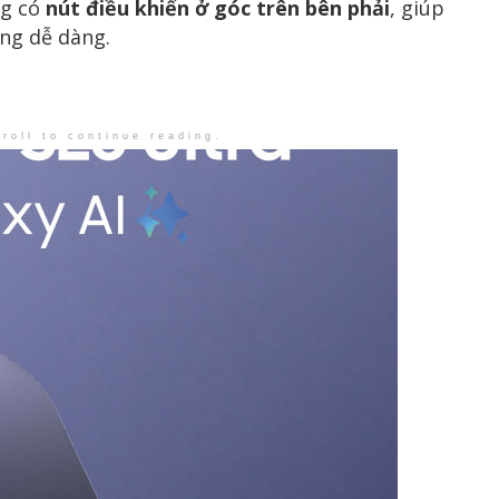
ng có
nút điều khiển ở góc trên bên phải
, giúp
ng dễ dàng.
roll to continue reading.