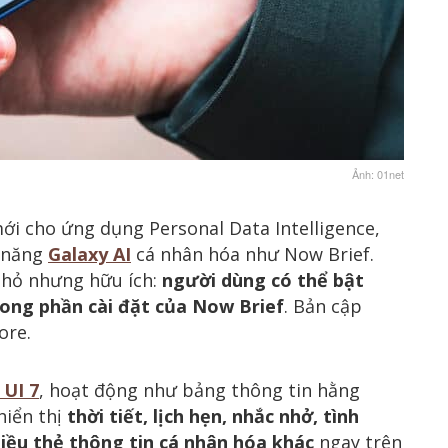
Ảnh: 01net
i cho ứng dụng Personal Data Intelligence,
h năng
Galaxy AI
cá nhân hóa như Now Brief.
nhỏ nhưng hữu ích:
người dùng có thể bật
rong phần cài đặt của Now Brief
. Bản cập
ore.
 UI 7
, hoạt động như bảng thông tin hằng
hiển thị
thời tiết, lịch hẹn, nhắc nhở, tình
hiều thẻ thông tin cá nhân hóa khác
ngay trên