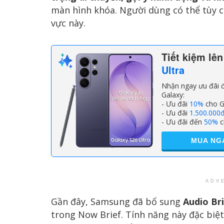
màn hình khóa. Người dùng có thể tùy c
vực này.
Tiết kiệm lê
Ultra
Nhận ngay ưu đãi đ
Galaxy:
- Ưu đãi
10%
cho G
- Ưu đãi
1.500.000
- Ưu đãi đến
50%
c
MUA NG
ADV
Gần đây, Samsung đã bổ sung
Audio Br
trong Now Brief. Tính năng này đặc biệ