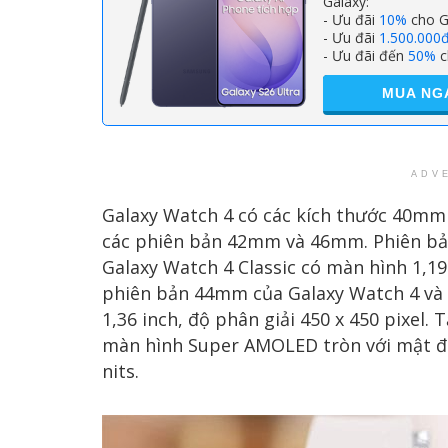
Galaxy:
- Ưu đãi
10%
cho G
- Ưu đãi
1.500.000
- Ưu đãi đến
50%
c
MUA NG
ADV
Galaxy Watch 4 có các kích thước 40mm 
các phiên bản 42mm và 46mm. Phiên b
Galaxy Watch 4 Classic có màn hình 1,19-
phiên bản 44mm của Galaxy Watch 4 và 
1,36 inch, độ phân giải 450 x 450 pixel
màn hình Super AMOLED tròn với mật độ
nits.