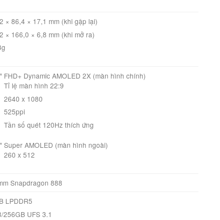
2 × 86,4 × 17,1 mm (khi gập lại)
2 × 166,0 × 6,8 mm (khi mở ra)
3g
7″ FHD+ Dynamic AMOLED 2X (màn hình chính)
Tỉ lệ màn hình 22:9
2640 x 1080
525ppi
Tần số quét 120Hz thích ứng
9″ Super AMOLED (màn hình ngoài)
260 x 512
mm Snapdragon 888
B LPDDR5
8/256GB UFS 3.1