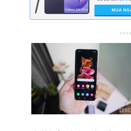
MUA NG
ADV