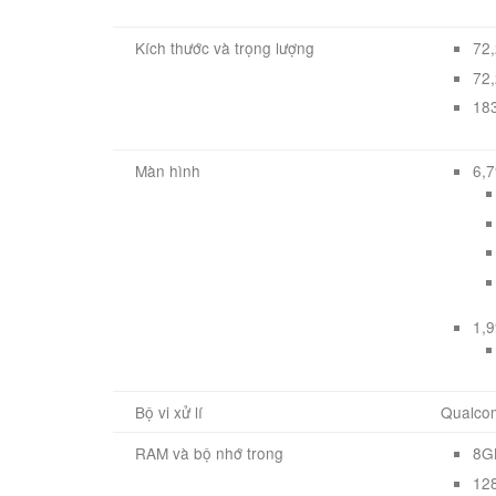
Kích thước và trọng lượng
72,
72,
18
Màn hình
6,
1,
Bộ vi xử lí
Qualco
RAM và bộ nhớ trong
8G
12