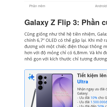
Phần mềm
Android
Galaxy Z Flip 3: Phần 
Cũng giống như thế hệ tiền nhiệm, Galax
chính 6,7″ OLED có thể gập lại. Khi mở r
đương với một chiếc điện thoại thông 
hơn với độ mỏng chỉ có 6,8mm. Và khi đón
nhỏ gọn với kích thước chỉ tương đương
Tiết kiệm lê
Ultra
Nhận ngay ưu đãi đ
Galaxy:
- Ưu đãi
10%
cho G
- Ưu đãi
1.500.000
- Ưu đãi đến
50%
c