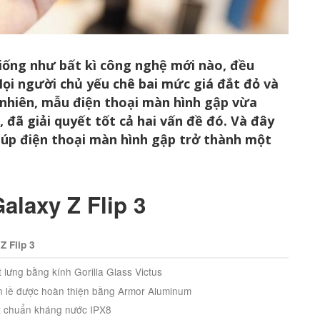
giống như bất kì công nghệ mới nào, đều
Mọi người chủ yếu chê bai mức giá đắt đỏ và
nhiên, mẫu điện thoại màn hình gập vừa
, đã giải quyết tốt cả hai vấn đề đó.
Và đây
iúp điện thoại màn hình gập trở thành một
alaxy Z Flip 3
Z Flip 3
 lưng bằng kính Gorilla Glass Victus
 lề được hoàn thiện bằng Armor Aluminum
t chuẩn kháng nước IPX8