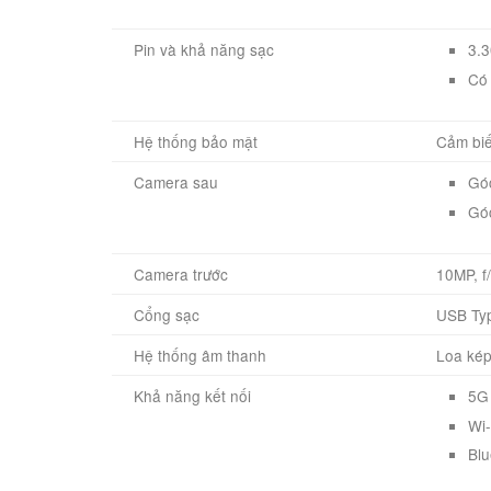
Pin và khả năng sạc
3.
Có 
Hệ thống bảo mật
Cảm biế
Camera sau
Góc
Góc
Camera trước
10MP, f
Cổng sạc
USB Ty
Hệ thống âm thanh
Loa ké
Khả năng kết nối
5G
Wi-
Blu