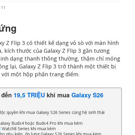
 11
cứng
y Z Flip 3 có thiết kế dạng vỏ sò với màn hình
a, kích thước của Galaxy Z Flip 3 gần tương
minh dạng thanh thông thường, thậm chí mỏng
g lại, Galaxy Z Flip 3 trở thành một thiết bị
 với một hộp phấn trang điểm.
n đến
19,5 TRIỆU
khi mua
Galaxy S26
ộc quyền khi mua Galaxy S26 Series cùng hệ sinh thái
alaxy Buds4 hoặc Buds4 Pro khi mua kèm
đ
Watch8 Series khi mua kèm
ho phụ kiện, ốp lưng Galaxy S26 Series khi mua kèm