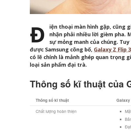
Đ
iện thoại màn hình gập, cũng 
nhận phải nhiều lời gièm pha. 
sự mỏng manh của chúng. Tuy 
được Samsung công bố,
Galaxy Z Flip 3
có lẽ chính là mảnh ghép quan trọng g
loại sản phẩm đại trà.
Thông số kĩ thuật của G
Thông số kĩ thuật
Galaxy 
Chất lượng hoàn thiện
Mặt
Bản
Đạ