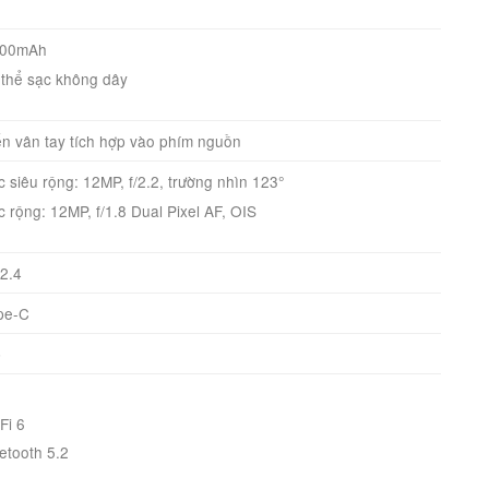
300mAh
thể sạc không dây
n vân tay tích hợp vào phím nguồn
 siêu rộng: 12MP, f/2.2, trường nhìn 123°
 rộng: 12MP, f/1.8 Dual Pixel AF, OIS
/2.4
pe-C
p
Fi 6
etooth 5.2