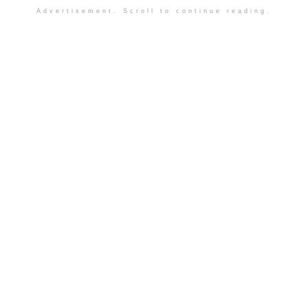
Advertisement. Scroll to continue reading.