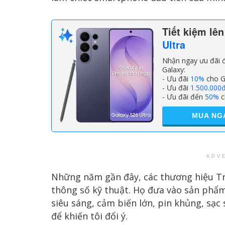
Tiết kiệm lê
Ultra
Nhận ngay ưu đãi đ
Galaxy:
- Ưu đãi
10%
cho G
- Ưu đãi
1.500.000
- Ưu đãi đến
50%
c
MUA NG
ADV
Những năm gần đây, các thương hiệu Tr
thông số kỹ thuật. Họ đưa vào sản phẩ
siêu sáng, cảm biến lớn, pin khủng, sạc
để khiến tôi đổi ý.