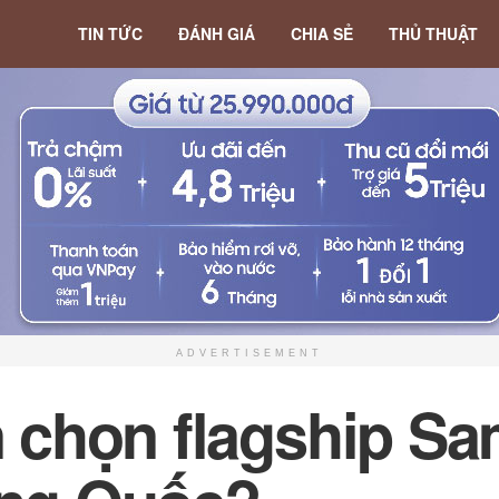
TIN TỨC
ĐÁNH GIÁ
CHIA SẺ
THỦ THUẬT
ADVERTISEMENT
ôn chọn flagship S